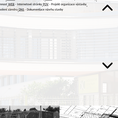
innost
WEB
- Internetové stránky
POV
- Projekt organizace výstavby
,
,
,
volení záměru
DNS
- Dokumentace návrhu stavby
,