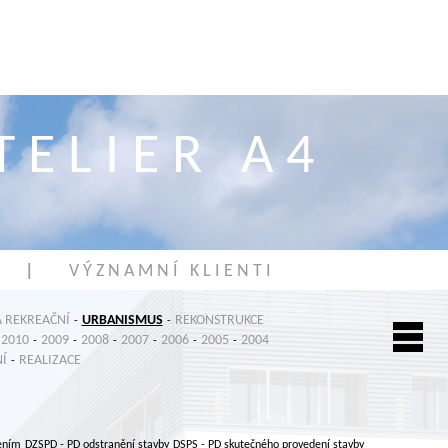
T E L I E R A 4
|
V Ý Z N A M N Í K L I E N T I
 REKREAČNÍ
URBANISMUS
REKONSTRUKCE
-
-
2010
2009
2008
2007
2006
2005
2004
-
-
-
-
-
-
Í
REALIZACE
-
ením
DZSPD
- PD odstranění stavby
DSPS
- PD skutečného provedení stavby
,
,
,