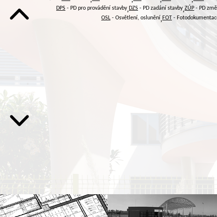
DPS
- PD pro provádění stavby
DZS
- PD zadání stavby
ZÚP
- PD změ
,
,
OSL
- Osvětlení, oslunění
FOT
- Fotodokumentac
,