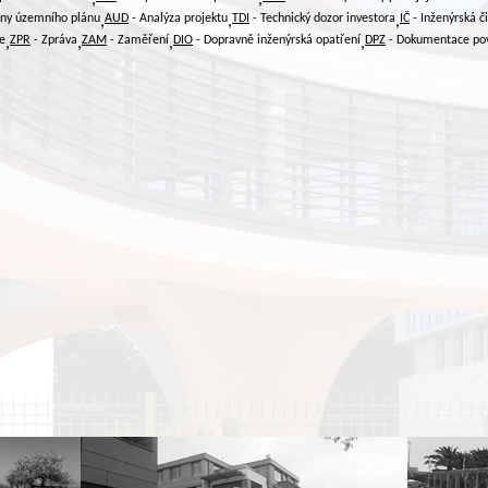
ny územního plánu
AUD
- Analýza projektu
TDI
- Technický dozor investora
IČ
- Inženýrská č
,
,
,
e
ZPR
- Zpráva
ZAM
- Zaměření
DIO
- Dopravně inženýrská opatření
DPZ
- Dokumentace po
,
,
,
,