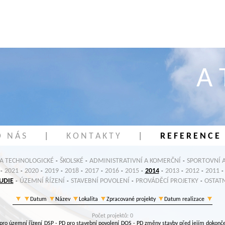
A 
 N Á S
|
K O N T A K T Y
|
R E F E R E N C E
 A TECHNOLOGICKÉ
ŠKOLSKÉ
ADMINISTRATIVNÍ A KOMERČNÍ
SPORTOVNÍ A
-
-
-
2021
2020
2019
2018
2017
2016
2015
2014
2013
2012
2011
-
-
-
-
-
-
-
-
-
-
-
-
UDIE
ÚZEMNÍ ŘÍZENÍ
STAVEBNÍ POVOLENÍ
PROVÁDĚCÍ PROJETKY
OSTATN
-
-
-
-
Datum
Název
Lokalita
Zpracované projekty
Datum realizace
Počet projektů: 0
pro územní řízení
DSP
- PD pro stavební povolení
DOS
- PD změny stavby před jejím dokonč
,
,