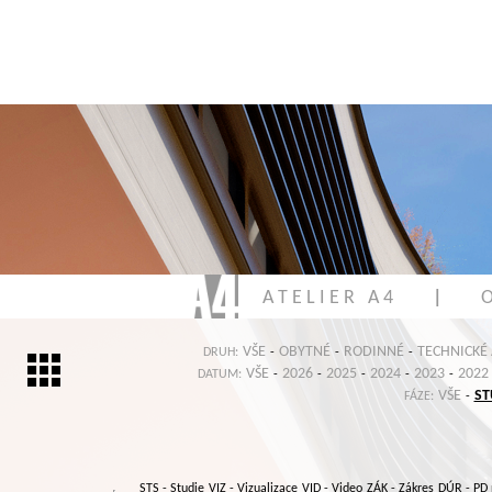
A T E L I E R A 4
|
O
VŠE
OBYTNÉ
RODINNÉ
TECHNICKÉ
DRUH:
-
-
-
VŠE
2026
2025
2024
2023
2022
DATUM:
-
-
-
-
-
VŠE
ST
FÁZE:
-
STS
- Studie
VIZ
- Vizualizace
VID
- Video
ZÁK
- Zákres
DÚR
- PD 
,
,
,
,