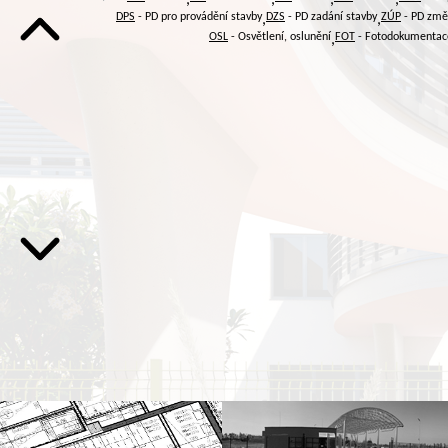
DPS
- PD pro provádění stavby
DZS
- PD zadání stavby
ZÚP
- PD změ
,
,
OSL
- Osvětlení, oslunění
FOT
- Fotodokumentac
,