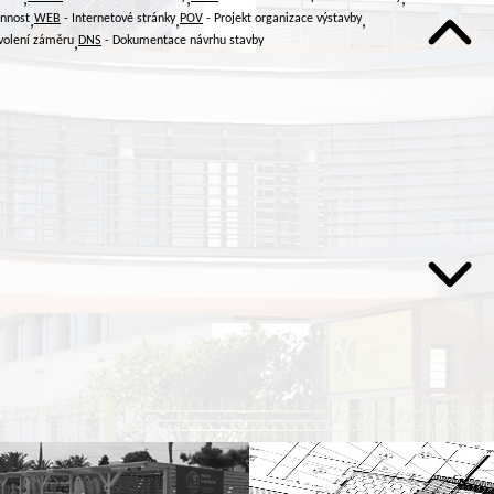
innost
WEB
- Internetové stránky
POV
- Projekt organizace výstavby
,
,
,
volení záměru
DNS
- Dokumentace návrhu stavby
,