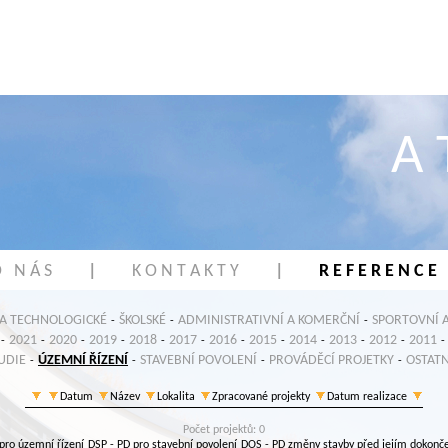
A 
 N Á S
|
K O N T A K T Y
|
R E F E R E N C E
 A TECHNOLOGICKÉ
ŠKOLSKÉ
ADMINISTRATIVNÍ A KOMERČNÍ
SPORTOVNÍ A
-
-
-
2021
2020
2019
2018
2017
2016
2015
2014
2013
2012
2011
-
-
-
-
-
-
-
-
-
-
-
-
UDIE
ÚZEMNÍ ŘÍZENÍ
STAVEBNÍ POVOLENÍ
PROVÁDĚCÍ PROJETKY
OSTATN
-
-
-
-
Datum
Název
Lokalita
Zpracované projekty
Datum realizace
Počet projektů: 0
pro územní řízení
DSP
- PD pro stavební povolení
DOS
- PD změny stavby před jejím dokonč
,
,