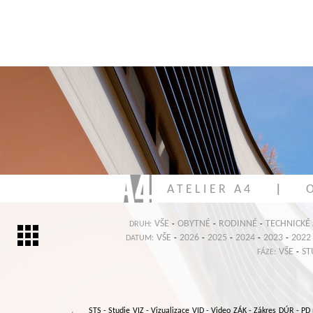
A T E L I E R A 4
|
O
VŠE
OBYTNÉ
RODINNÉ
TECHNICKÉ
DRUH:
-
-
-
VŠE
2026
2025
2024
2023
2022
DATUM:
-
-
-
-
-
VŠE
ST
FÁZE:
-
STS
- Studie
VIZ
- Vizualizace
VID
- Video
ZÁK
- Zákres
DÚR
- PD 
,
,
,
,