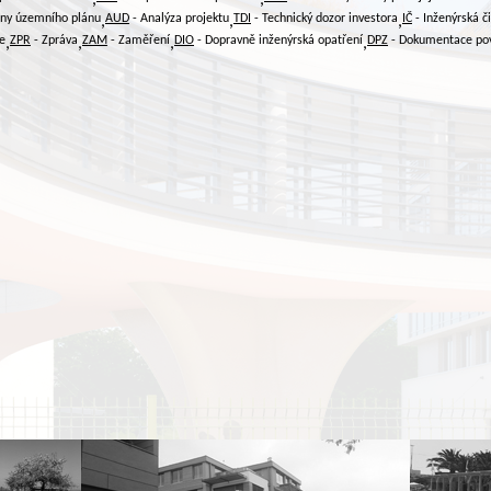
ny územního plánu
AUD
- Analýza projektu
TDI
- Technický dozor investora
IČ
- Inženýrská č
,
,
,
e
ZPR
- Zpráva
ZAM
- Zaměření
DIO
- Dopravně inženýrská opatření
DPZ
- Dokumentace po
,
,
,
,