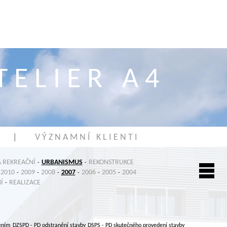
T E L I E R A 4
|
V Ý Z N A M N Í K L I E N T I
 REKREAČNÍ
URBANISMUS
REKONSTRUKCE
-
-
2010
2009
2008
2007
2006
2005
2004
-
-
-
-
-
-
Í
REALIZACE
-
ením
DZSPD
- PD odstranění stavby
DSPS
- PD skutečného provedení stavby
,
,
,