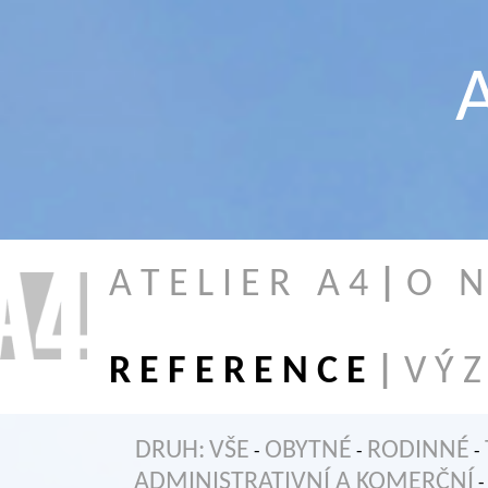
A
A T E L I E R A 4
|
O N 
R E F E R E N C E
|
V Ý Z
DRUH:
VŠE
OBYTNÉ
RODINNÉ
-
-
-
ADMINISTRATIVNÍ A KOMERČNÍ
-