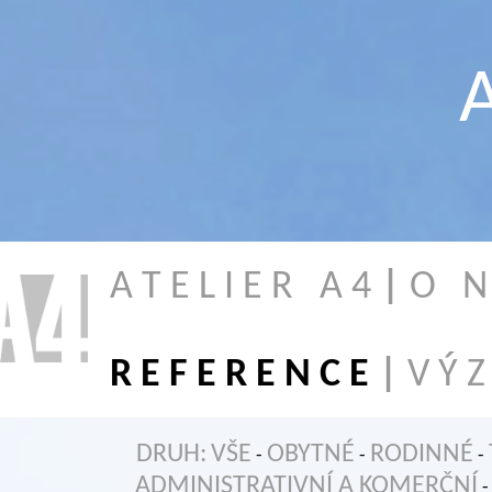
A
A T E L I E R A 4
|
O N 
R E F E R E N C E
|
V Ý Z
DRUH:
VŠE
OBYTNÉ
RODINNÉ
-
-
-
ADMINISTRATIVNÍ A KOMERČNÍ
-