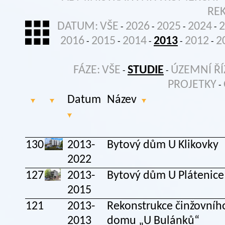
RE
DATUM:
VŠE
2026
2025
2024
2
-
-
-
-
2016
2015
2014
2013
2012
2
-
-
-
-
-
FÁZE:
VŠE
STUDIE
ÚZEMNÍ ŘÍ
-
-
PROJETKY
-
Datum
Název
130
2013-
Bytový dům U Klikovky
2022
127
2013-
Bytový dům U Plátenice
2015
121
2013-
Rekonstrukce činžovníh
2013
domu „U Bulánků“