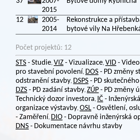
37
2007-
Bytové domy Rybničná
2015
12
2005-
Rekonstrukce a přístavb
2014
bytové vily Na Hřebenk
Počet projektů: 12
STS
- Studie
VIZ
- Vizualizace
VID
- Video
,
,
pro stavební povolení
DOS
- PD změny s
,
odstranění stavby
DSPS
- PD skutečného
,
DZS
- PD zadání stavby
ZÚP
- PD změny 
,
Technický dozor investora
IČ
- Inženýrsk
,
organizace výstavby
OSL
- Osvětlení, os
,
- Zaměření
DIO
- Dopravně inženýrská o
,
DNS
- Dokumentace návrhu stavby