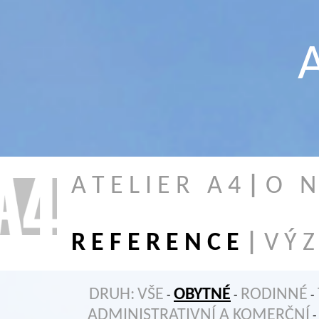
A
A T E L I E R A 4
|
O N 
R E F E R E N C E
|
V Ý Z
DRUH:
VŠE
OBYTNÉ
RODINNÉ
-
-
-
ADMINISTRATIVNÍ A KOMERČNÍ
-