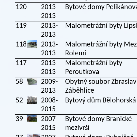
120
2013-
Bytové domy Pelikánov
2013
119
2013-
Malometrážní byty Lip
2013
118
2013-
Malometrážní byty Mez
2013
Rolemi
117
2013-
Malometrážní byty
2013
Peroutkova
58
2009-
Obytný soubor Zbraslav 
2013
Záběhlice
52
2008-
Bytový dům Bělohorská
2015
39
2007-
Bytové domy Branické
2015
mezivrší