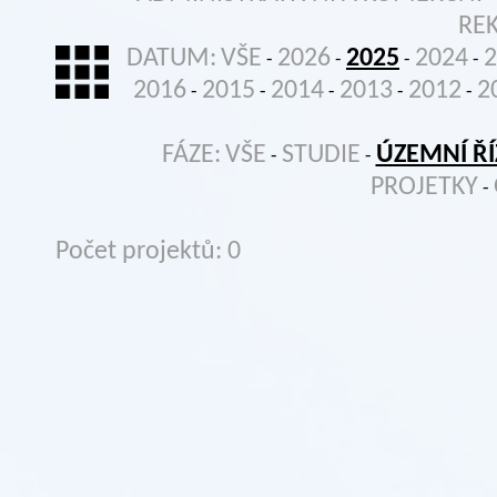
RE
DATUM:
VŠE
2026
2025
2024
2
-
-
-
-
2016
2015
2014
2013
2012
2
-
-
-
-
-
FÁZE:
VŠE
STUDIE
ÚZEMNÍ ŘÍ
-
-
PROJETKY
-
Počet projektů: 0