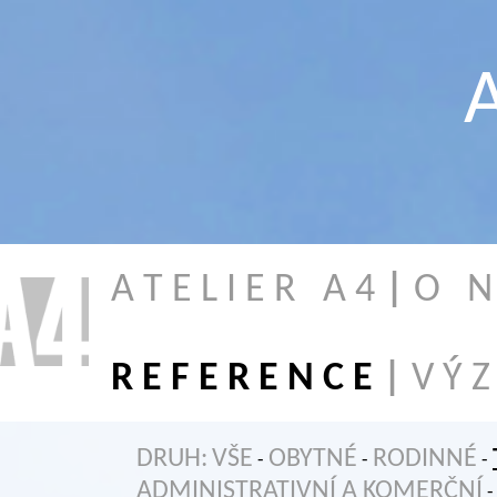
A
A T E L I E R A 4
|
O N 
R E F E R E N C E
|
V Ý Z
DRUH:
VŠE
OBYTNÉ
RODINNÉ
-
-
-
ADMINISTRATIVNÍ A KOMERČNÍ
-